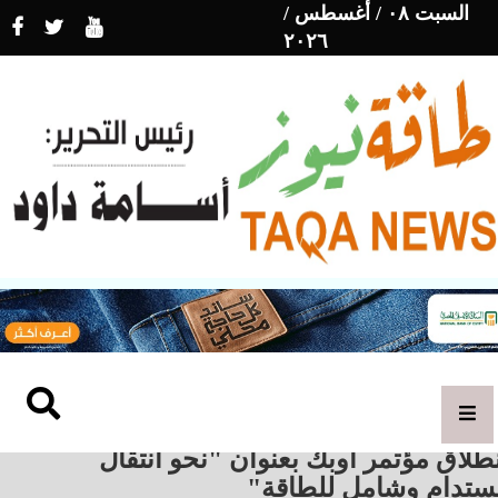
السبت ٠٨ / أغسطس /
٢٠٢٦
طلاق مؤتمر أوبك بعنوان "نحو انتقال
ستدام وشامل للطاقة"