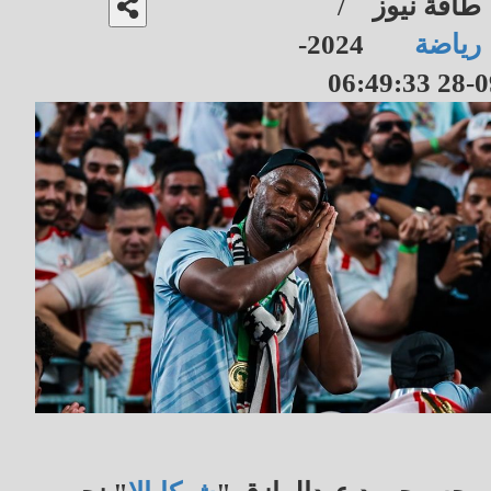
طاقة نيوز
/
رياضة
2024-
09-28 06