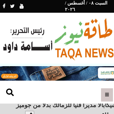
السبت ٠٨ / أغسطس /
٢٠٢٦
كابالا مديراً فنياً للزمالك بدلاً من جوميز