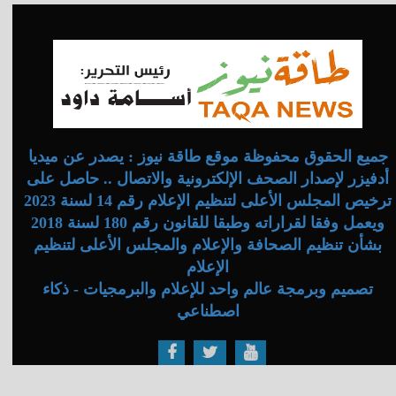
جميع الحقوق محفوظة موقع طاقة نيوز : يصدر عن ميديا
أدفيزر لإصدار الصحف الإلكترونية والاتصال .. حاصل على
ترخيص المجلس الأعلى لتنظيم الإعلام رقم 14 لسنة 2023
ويعمل وفقا لقراراته وطبقا للقانون رقم 180 لسنة 2018
بشأن تنظيم الصحافة والإعلام والمجلس الأعلى لتنظيم
الإعلام
تصميم وبرمجة عالم واحد للإعلام والبرمجيات - ذكاء
اصطناعي