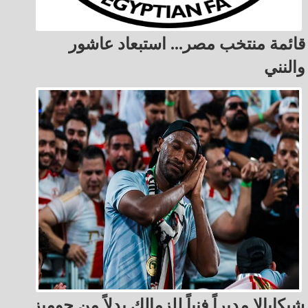
قائمة منتخب مصر... استبعاد عاشور
والنني
شيكابالا مديراً فنياً للزمالك بدلاً من جوميز