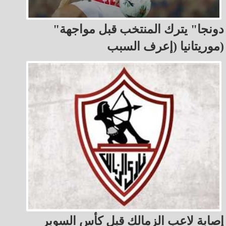
"دونجا" يترك المنتخب قبل مواجهة
موريتانيا (إعرف السبب)
إصابة لاعب الزمالك قبل كأس السوبر