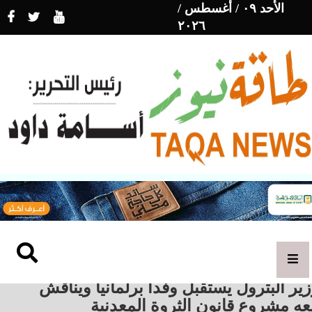
الأحد ٠٩ / أغسطس /
٢٠٢٦
ير البترول يستقبل وفدا برلمانيا ويناقش
ه مشروع قانون الثروة المعدنية