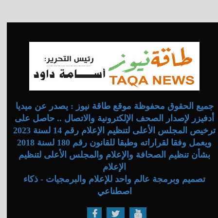
جميع الحقوق محفوظة موقع طاقة نيوز : يصدر عن ميديا
أدفيزر لإصدار الصحف الإلكترونية والاتصال .. حاصل على
ترخيص المجلس الأعلى لتنظيم الإعلام رقم 14 لسنة 2023
ويعمل وفقا لقراراته وطبقا للقانون رقم 180 لسنة 2018
بشأن تنظيم الصحافة والإعلام والمجلس الأعلى لتنظيم
الإعلام
تصميم وبرمجة عالم واحد للإعلام والبرمجيات - ذكاء
اصطناعي