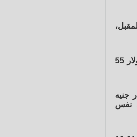
ل العام المقبل،
وأشارت الشركة إلى أن قدرت الموازنة للعام المقبل على أساس سعر الدولار 55
يماويات، سجلت صافي ربح بلغ 1.88 مليار جنيه
ه أرباح خلال نفس