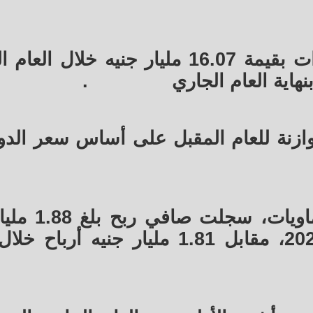
كما تستهدف الشركة تسجيل إيرادات بقيمة 16.07 مليار جنيه خلا
.
يشار إلى أن سيدي كرير للبتروك
منذ بداية يناير حتى نهاية سبتمبر 2024، مقابل 1.81 مليار جني