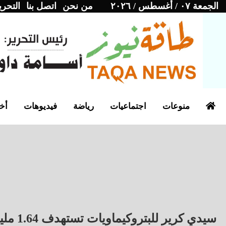
الجمعة ٠٧ / أغسطس / ٢٠٢٦
من نحن
اتصل بنا
التحري
منوعات
اجتماعيات
رياضة
فيديوهات
أخب
سيدي كرير للبتروكيماويات تستهدف 1.64 مليار جنيه أرباحًا خلال 2025