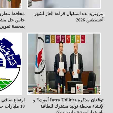
بتروتريد بدء استقبال قراءة الغاز لشهر
محافظ مطروح
أغسطس 2026
جاس حل مشكل
بمحطة تموين ا
أموك” و Intro Utilities توقعان مذكرة
ارتفاع صافي أ
لإنشاء محطة توليد مشترك للطاقة
10 مليارات جنيه في 6 أشهر
باستثمارات 50 مليون دولار