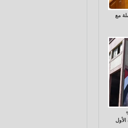
لة مع
سمدة تقفز 119%