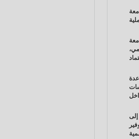
معة
لية
معة
مي،
ماد
عدة
سات
اخل
إلى
فير
مية