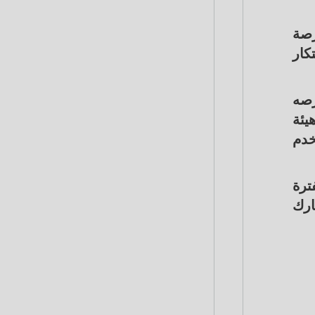
رصة
كار
رصه
يئة
خدم
ترة
ارك