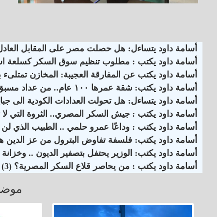
أسامة داود يتساءل: هل حصلت مصر على المقابل العادل ن
أسامة داود يكتب : مطلوب تنظيم سوق السكر كسلعة استر
أسامة داود يكتب عن المفارقة العجيبة: المخازن تمتلىء بالسكر المصري .. والواردات مستمرة ؟! ( 5 )
أسامة داود يكتب: شقة عمرها ١٠٠ عام.. من عداد مسبق الدفع إلى كودي بأعلى شريحة
أسامة داود يتساءل: هل تحولت العدادات الكودية الى جباية 30 مليار جنيه من جيوب المواط
أسامة داود يكتب : جيش السكر المصري.. الثروة التي لا تظ
أسامة داود يكتب : وداعًا عمرو حلمي .. الطبيب الذي لن 
أسامة داود يكتب: فلسفة تفاوض البترول من عز الدين هل
أسامة داود يكتب: الوزير يحتفل بتصفير الديون .. وخزانة ال
أسامة داود يكتب : من يحاصر قلاع السكر المصرية؟ (3)
موضو