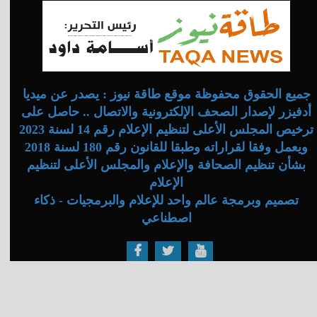
جميع الحقوق محفوظة موقع طاقة نيوز : يصدر عن ميديا
أدفيزر لإصدار الصحف الإلكترونية والاتصال .. حاصل على
ترخيص المجلس الأعلى لتنظيم الإعلام رقم 14 لسنة 2023
ويعمل وفقا لقراراته وطبقا للقانون رقم 180 لسنة 2018
بشأن تنظيم الصحافة والإعلام والمجلس الأعلى لتنظيم
الإعلام
تصميم وبرمجة عالم واحد للإعلام والبرمجيات - ذكاء
اصطناعي