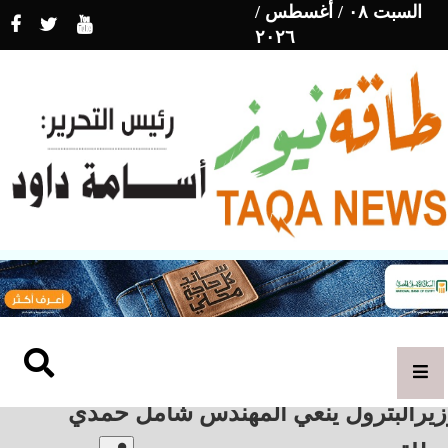
السبت ٠٨ / أغسطس /
٢٠٢٦
زيرالبترول ينعي المهندس شامل حمدي