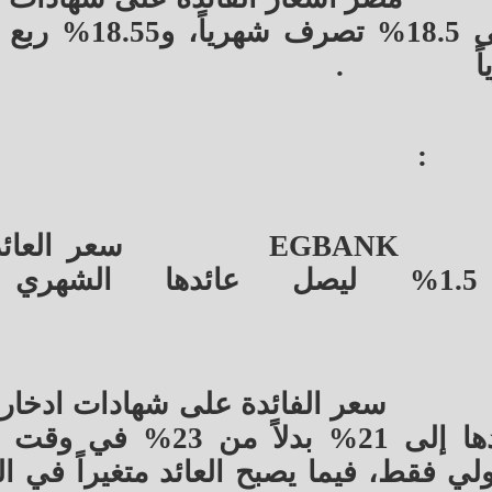
بأجل 3 سنوات ذات العائد الثابت إلى 18.5%
.
:
EGBANK
سعر العائ
شهادات الادخار “البريميم” 1.5% ليصل عائدها ال
سعر الفائدة على شهادات ادخار 
بلس” الثلاثية بنسبة 2% ليصل عائدها إلى 21% بدلا
لي فقط، فيما يصبح العائد متغيراً في ا