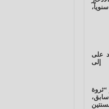
 تصرف شهرياً، و18.55% ربع سنوياً،
د على
شهري إلى
“ثروة
ً من 23% في وقت سابق،
لسنتين