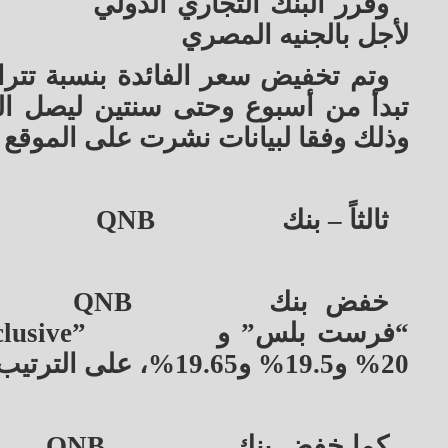
وقرر البنك التجاري الدولي
لأجل بالجنيه المصري
وذلك وفقا لبيانات نشرت على الموقع 
ثالثاً – بنك
QNB
خفض بنك
QNB
“فرست بلس” و
lusive”
20% و19.5% و19.65%، على الترتيب
كما خفض بنك
QNB