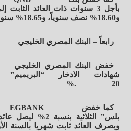
و18.60% نصف سنوياً، و18.65% سنوياً
رابعاً – البنك المصري الخليجي
خفض البنك المصري الخليجي
%.
20
كما خفض
EGBANK
ويصرف العائد ثابت شهريا بالسنة الأو