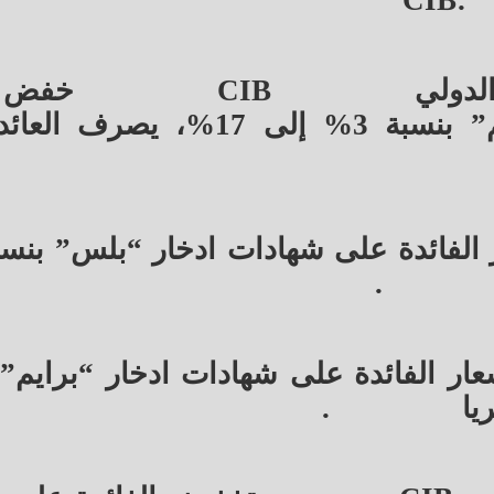
CIB:
لدولي
CIB
خفض أ
الفائدة على شهادات ادخار “بريميم” بنسبة 3% إلى 17%،
.
ار الفائدة على شهادات ادخار “برايم” 
.