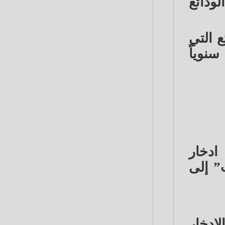
ودائع
فة الودائع التي
تين ليصل العائد الأعلى على الودائع لأجل إلى 16% سنوياً
ادخار
” إلى
ادخار