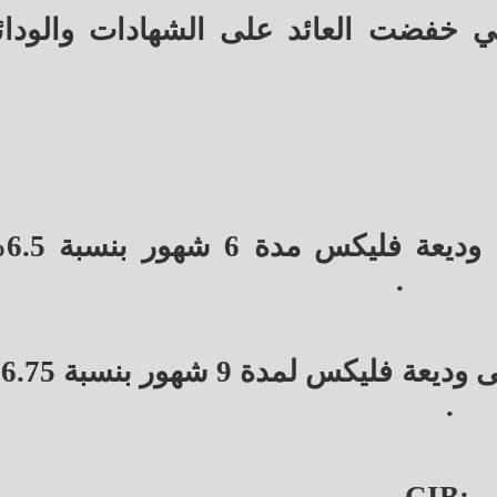
تي خفضت العائد على الشهادات والودائ
خفض ب
.
ك
.