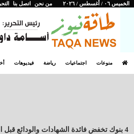
الخميس ٠٦ / أغسطس / ٢٠٢٦
من نحن
اتصل بنا
التحر
منوعات
اجتماعيات
رياضة
فيديوهات
أخب
4 بنوك تخفض فائدة الشهادات والودائع قبل اجتماع المركزي ( اعرفها )