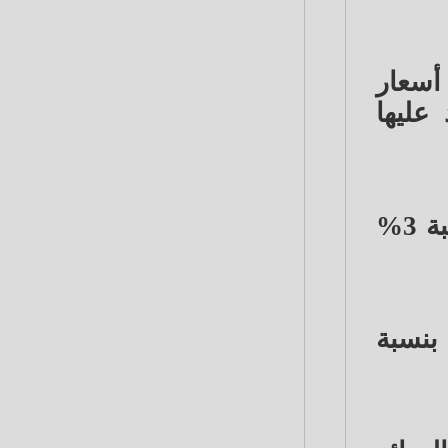
سعار
 يصرف العائد عليها
وخفض البنك التجاري الدولي أسعار الفائدة على شهادات ادخار “بلس” بنسبة 3%
بنسبة