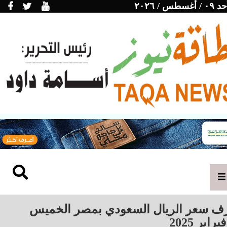
/ أغسطس / ٢٠٢٦
ف سعر الريال السعودي بمصر الخميس