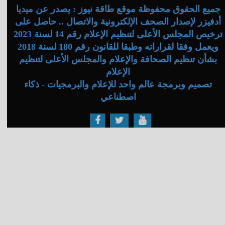
جميع الحقوق محفوظة موقع طاقة نيوز : يصدر عن ميديا
أدفيزر لإصدار الصحف الإلكترونية والاتصال .. حاصل على
ترخيص المجلس الأعلى لتنظيم الإعلام رقم 14 لسنة 2023
ويعمل وفقا لقراراته وطبقا للقانون رقم 180 لسنة 2018
بشأن تنظيم الصحافة والإعلام والمجلس الأعلى لتنظيم
الإعلام
تصميم وبرمجة عالم واحد للإعلام والبرمجيات - ذكاء
اصطناعي