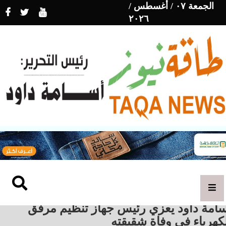
الجمعة ٠٧ / أغسطس /
٢٠٢٦
سامة داود يعزي رئيس جهاز تنظيم مرفق
كهرباء فى وفاة شقيقته