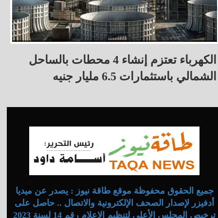
الكهرباء تعتزم إنشاء 4 محطات بالساحل
الشمالي باستثمارات 6.5 مليار جنيه
جميع الحقوق محفوظة موقع طاقة نيوز : يصدر عن ميديا
أدفيزر لإصدار الصحف الإلكترونية والاتصال .. حاصل على
ترخيص المجلس الأعلى لتنظيم الإعلام رقم 14 لسنة 2023