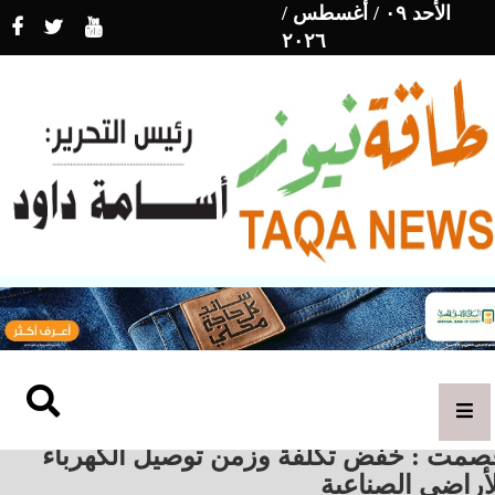
الأحد ٠٩ / أغسطس /
٢٠٢٦
صمت : خفض تكلفة وزمن توصيل الكهرباء
أراضي الصناعية