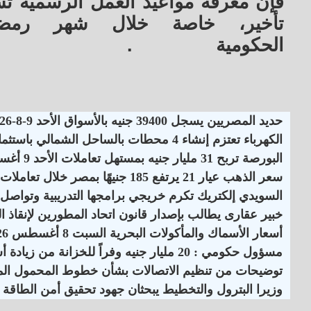
فإن معرفة مواعيد العمل الرسمية تس
تأخير، خاصة خلال شهر رمض
الحكومية
.
حديد المصريين يسجل 39400 جنيه بالأسواق الأحد 9-8-2026
الكهرباء تعتزم إنشاء 4 محطات بالساحل الشمالي باستثمارات 6.5 مليار جنيه
البورصة تربح 31 مليار جنيه بمستهل تعاملات الأحد 9 أغسطس 2026
سعر الذهب عيار 21 يرتفع 185 جنيهًا بمصر خلال تعاملات الأسبوع الماضي
السويدي إلكتريك تكرم خريجي برامجها التدريبية وتواصل 
خبير عقارى يطالب بإصدار قانون اتحاد المطورين لإنقاذ 
أسعار الأسماك والمأكولات البحرية السبت 8 أغسطس 2026
مسؤول حكومي : 20 مليار جنيه وفراً للخزانة من زيادة أسعار الكهرباء
توضيحات من تنظيم الاتصالات بشأن خطوط المحمول الم
وزيرا البترول والتخطيط يبحثان جهود تحقيق أمن الطاقة