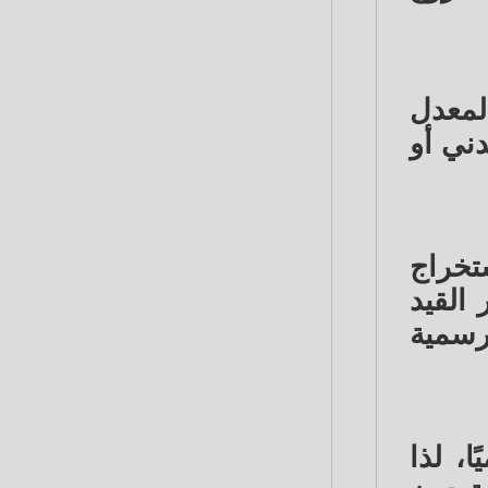
لمعدل
دني أو
تخراج
 القيد
لرسمية
، لذا