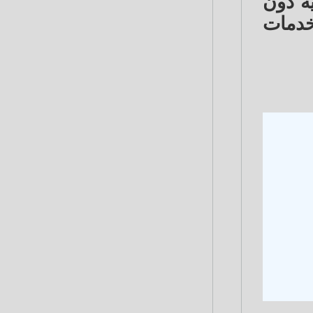
ة دون
دمات