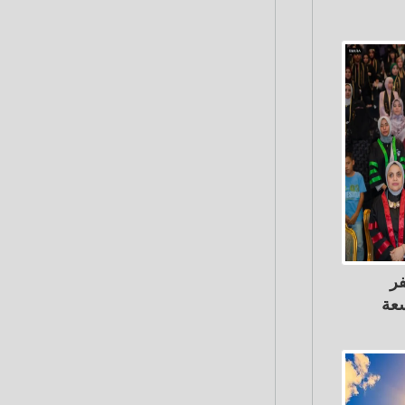
فر
سعة