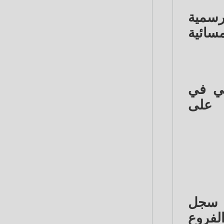
رسمية
حية ومسائية
ني في
على
ب سجل
لفروع