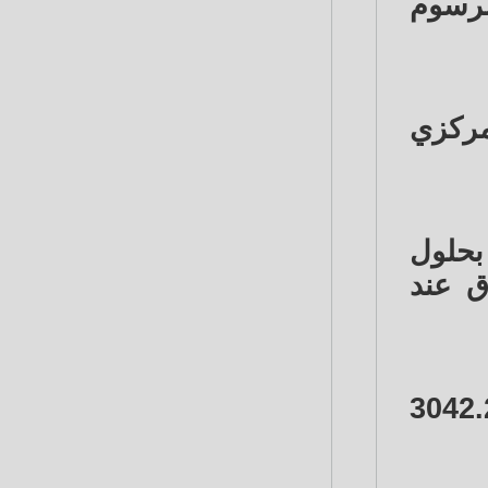
رسوم
مركزي
الأونصة) بحلول
اق عند
الأمريكية الآجلة للذهب 0.1 % إلى 3042.20