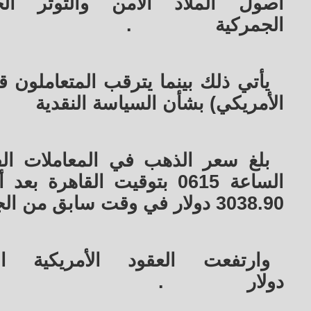
أصول الملاذ الآمن والتوتر ا
الجمركية
.
يأتي ذلك بينما يترقب المتعاملون ق
الأمريكي) بشأن السياسة النقدية
الساعة 0615 بتوقيت القا
3038.90 دولار في وقت سابق من الجلسة
دولار
.