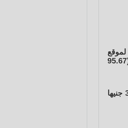
 نقاءً، وفقًا لموقع
"إيجيبت جولد برايس"، نحو 4891 جنيها (96.56 دولار) للبيع ونحو 4846 جنيهاً (95.67
ووصلت أسعار الذهب اليوم في مصر للجرام من عيار 18 إلى مستوى 3669 جنيها