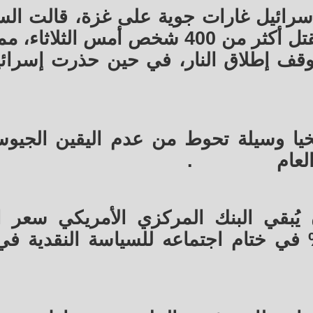
رائيل غارات جوية على غزة، قالت ال
الصحية الفلسطينية إنها تسببت في مقتل أكثر من 400 شخص أمس ال
 وقف إطلاق النار، في حين حذرت إسرائ
يخيا وسيلة تحوط من عدم اليقين الجيو
.
بقي البنك المركزي الأمريكي سعر ال
ياسي ثابتا عند نطاق 4.25-4.50% في ختام اجتماعه للسياسة النقد