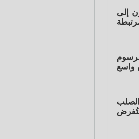
ن إلى
رتبطة
لرسوم
 واسع
شمل رسوما ثابتة 25% على الصلب
تُفرض