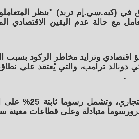
 في (كيه.سي.إم تريد) "ينظر المتعاملو
عامل مع حالة عدم اليقين الاقتصادي الم
ؤ اقتصادي وتزايد مخاطر الركود بسبب ا
ي دونالد ترامب، والتي يُعتقد على نطاق
.
وأججت الرسوم الجمركية التوتر التجاري، وت
ايرورسوما متبادلة وعلى قطاعات معينة س