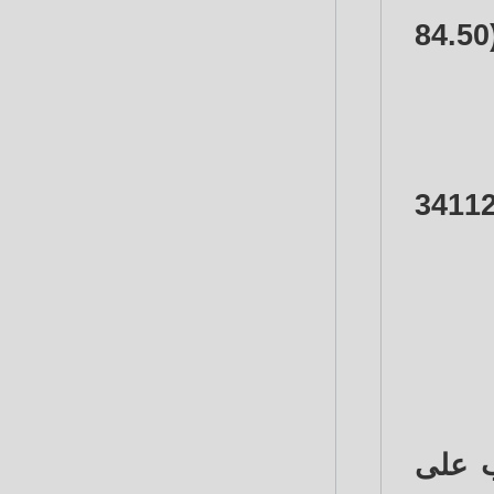
وصل سعر جرام الذهب عيار 21 المفضل لدى المصريين إلى 4280 جنيها (84.50
 الجنيه الذهب في مصر اليوم نحو 34672 جنيهاً (684.52 دولار) للبيع، و34112
ب على