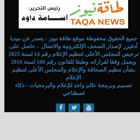
جميع الحقوق محفوظة موقع طاقة نيوز : يصدر عن ميديا
أدفيزر لإصدار الصحف الإلكترونية والاتصال .. حاصل على
ترخيص المجلس الأعلى لتنظيم الإعلام رقم 14 لسنة 2023
ويعمل وفقا لقراراته وطبقا للقانون رقم 180 لسنة 2018
بشأن تنظيم الصحافة والإعلام والمجلس الأعلى لتنظيم
الإعلام
تصميم وبرمجة عالم واحد للإعلام والبرمجيات - ذكاء
اصطناعي