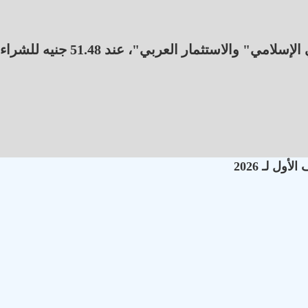
جاء أعلى سعر للدولار داخل بنوك "SAI" و"أبوظبي الإسلامي" والاستثمار العربي"، عند 51.48 جنيه لل