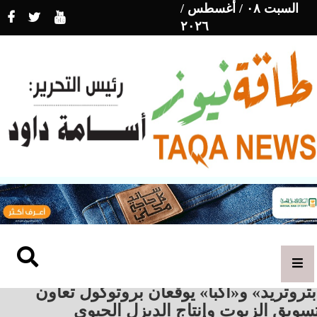
السبت ٠٨ / أغسطس /
٢٠٢٦
تروتريد» و«أكبا» يوقعان بروتوكول تعاون
سويق الزيوت وإنتاج الديزل الحيوي