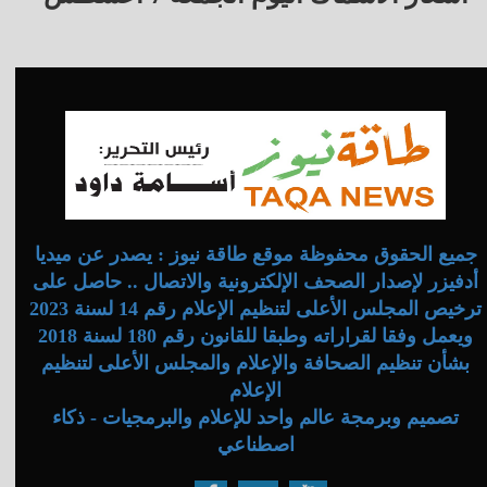
جميع الحقوق محفوظة موقع طاقة نيوز : يصدر عن ميديا
أدفيزر لإصدار الصحف الإلكترونية والاتصال .. حاصل على
ترخيص المجلس الأعلى لتنظيم الإعلام رقم 14 لسنة 2023
ويعمل وفقا لقراراته وطبقا للقانون رقم 180 لسنة 2018
بشأن تنظيم الصحافة والإعلام والمجلس الأعلى لتنظيم
الإعلام
تصميم وبرمجة عالم واحد للإعلام والبرمجيات - ذكاء
اصطناعي