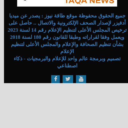
جميع الحقوق محفوظة موقع طاقة نيوز : يصدر عن ميديا
أدفيزر لإصدار الصحف الإلكترونية والاتصال .. حاصل على
ترخيص المجلس الأعلى لتنظيم الإعلام رقم 14 لسنة 2023
ويعمل وفقا لقراراته وطبقا للقانون رقم 180 لسنة 2018
بشأن تنظيم الصحافة والإعلام والمجلس الأعلى لتنظيم
الإعلام
تصميم وبرمجة عالم واحد للإعلام والبرمجيات - ذكاء
اصطناعي