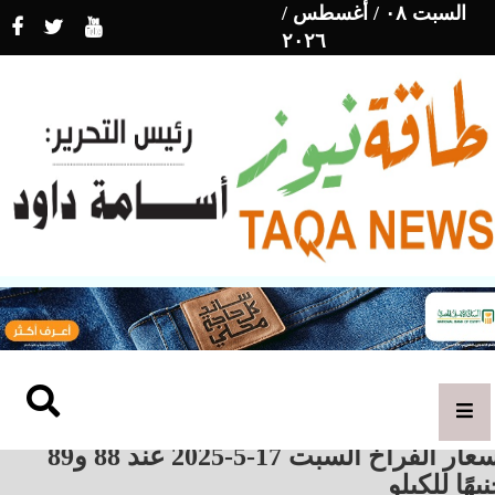
السبت ٠٨ / أغسطس /
٢٠٢٦
أسعار الفراخ السبت 17-5-2025 عند 88 و89
يهًا للكيلو