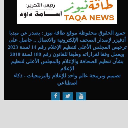
جميع الحقوق محفوظة موقع طاقة نيوز : يصدر عن ميديا
أدفيزر لإصدار الصحف الإلكترونية والاتصال .. حاصل على
ترخيص المجلس الأعلى لتنظيم الإعلام رقم 14 لسنة 2023
ويعمل وفقا لقراراته وطبقا للقانون رقم 180 لسنة 2018
بشأن تنظيم الصحافة والإعلام والمجلس الأعلى لتنظيم
الإعلام
تصميم وبرمجة عالم واحد للإعلام والبرمجيات - ذكاء
اصطناعي