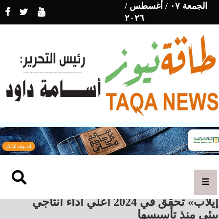
الجمعة ٠٧ / أغسطس /
٢٠٢٦
«إيلاب» تحقق في 2024 اعلي أداء انتاجي
يئي منذ تأسيسها