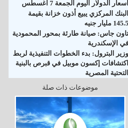
سعار الدولار اليوم الجمعة 7 أغسطس
لبنك المركزي يبيع أذون خزانة بقيمة
145. مليار جنيه
اون جاس: صيانة طارئة بمحور المحمودية
ي الإسكندرية
زير البترول: بدء الخطوات التنفيذية لربط
كتشافات إكسون موبيل في قبرص بالبنية
لتحتية المصرية
موضوعات ذات صلة