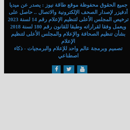
جميع الحقوق محفوظة موقع طاقة نيوز : يصدر عن ميديا
أدفيزر لإصدار الصحف الإلكترونية والاتصال .. حاصل على
ترخيص المجلس الأعلى لتنظيم الإعلام رقم 14 لسنة 2023
ويعمل وفقا لقراراته وطبقا للقانون رقم 180 لسنة 2018
بشأن تنظيم الصحافة والإعلام والمجلس الأعلى لتنظيم
الإعلام
تصميم وبرمجة عالم واحد للإعلام والبرمجيات - ذكاء
اصطناعي