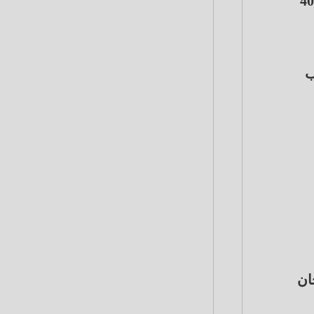
وأضاف التجار أن قفص الطماطم بسوق العبور تأرجح ما بين 120 و180 جنيهًا، والفلفل 8 جنيهات، والليمون 40
ا، والكرنب
ًات ، والباذنجان