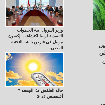
وزير البترول: بدء الخطوات
التنفيذية لربط اكتشافات إكسون
موبيل في قبرص بالبنية التحتية
 ما بين
المصرية
جنيهًا والبصل 15 جنيهًا، والباذنجان العروس والأبيض 5 إلى
امي
حالة الطقس غدًا الجمعة 7
أغسطس 2026