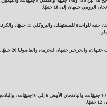
وألمح التجار إلى أن سعر الخس الكابوتشا 3.5 إلى 7.5 جنيه للواحدة للمستهلك، والبروكلي 15 جنيهً
، والجرجير جنيهان للحزمة، والفاصوليا 20 جنيهًا.
وأشار التجار إلي أن سعر الباذنجان الأسود 6.5 إلى 10 جنيهًات، والباذنجان الأبيض 6 إلى 10جنيه