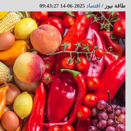
طاقة نيوز
/
اقتصاد
2025-06-14 09:43:27