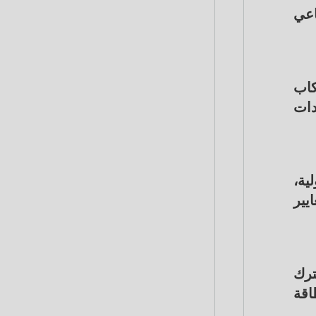
اعي
كاب
دات
ية،
يير
ترك
اقة