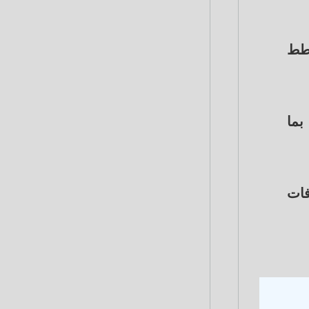
خطط
بما
فات