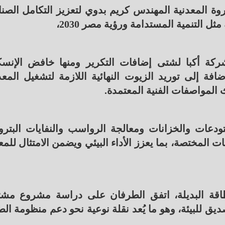
ثروة المعدنية المهندس كريم بدوي لتعزيز التكامل الصن
 التنمية المستدامة ورؤية مصر 2030،
شركة أكبا لشتى إضافات التكرير ومنها خافض الإنس
ضافة إلى توريد الزيوت النهائية اللازمة لتشغيل المع
 المواصفات الفنية المعتمدة.
دعات والخزانات ومعالجة الرواسب والنفايات البترول
 المختصة، بما يعزز الأداء البيئي ويضمن الامتثال للمعا
اقة البديلة، اتفق الطرفان على دراسة مشروع مش
يق للبيئة، وهو ما يُعد نقلة نوعية نحو دعم منظومة الط