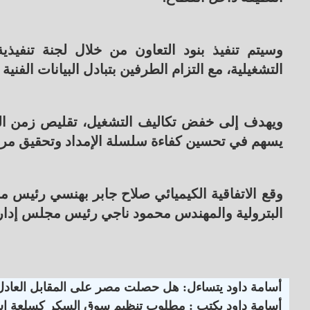
وسيتم تنفيذ بنود التعاون من خلال لجنة تنفي
التشغيلية، مع التزام الطرفين بتبادل البيانات الفن
ويهدف إلى خفض تكاليف التشغيل، تقليص زمن التو
يسهم في تحسين كفاءة سلسلة الإمداد وتحقيق مرونة
وقع الاتفاقية الكيميائي صلاح جابر بهنسي رئيس م
البترولية والمهندس محمود ناجي رئيس مجلس إدار
أسامة داود يتساءل: هل حصلت مصر على المقابل العادل ن
أسامة داود يكتب : مطلوب تنظيم سوق السكر كسلعة استر