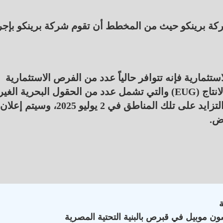
ركة برينكو حيث من المخطط أن تقوم شركة برينكو بإجر
تثمارية فإنه تتوافر حالياً عدد من الفرص الاستثمارية
المتنوعة المعروضة على بوابة مصر للاستكشاف والانتاج (EUG) والتي تشمل عدد من الحقول البحرية الغير
منماه بالبحر المتوسط ومن المخطط أن يتم إغلاق التزايد على تلك المناطق في 2 يوليو 2025، وسيتم إعلان
وض.
ون موبيل في قبرص بالبنية التحتية المصرية