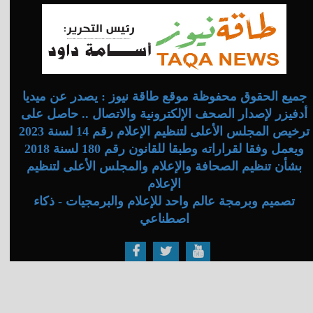
جميع الحقوق محفوظة موقع طاقة نيوز : يصدر عن ميديا
أدفيزر لإصدار الصحف الإلكترونية والاتصال .. حاصل على
ترخيص المجلس الأعلى لتنظيم الإعلام رقم 14 لسنة 2023
ويعمل وفقا لقراراته وطبقا للقانون رقم 180 لسنة 2018
بشأن تنظيم الصحافة والإعلام والمجلس الأعلى لتنظيم
الإعلام
تصميم وبرمجة عالم واحد للإعلام والبرمجيات - ذكاء
اصطناعي