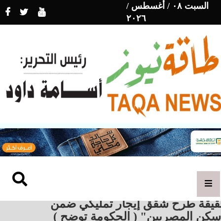
السبت ٠٨ / أغسطس /
٢٠٢٦
يقة طرح شقق إيجار تمليكي ضمن
كن المصريين" ( الحكومة توضح )