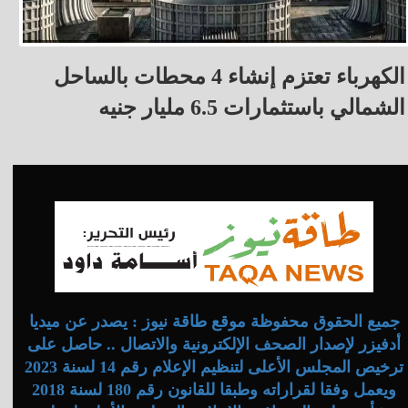
الكهرباء تعتزم إنشاء 4 محطات بالساحل
الشمالي باستثمارات 6.5 مليار جنيه
جميع الحقوق محفوظة موقع طاقة نيوز : يصدر عن ميديا
أدفيزر لإصدار الصحف الإلكترونية والاتصال .. حاصل على
ترخيص المجلس الأعلى لتنظيم الإعلام رقم 14 لسنة 2023
ويعمل وفقا لقراراته وطبقا للقانون رقم 180 لسنة 2018