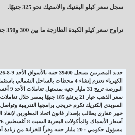
سجل سعر كيلو البفتيك والاستيك نحو 325 جنيهًا.
تراوح سعر كيلو الكبدة الطازجة ما بين 300 و350 جنيهًا
حديد المصريين يسجل 39400 جنيه بالأسواق الأحد 9-8-2026
الكهرباء تعتزم إنشاء 4 محطات بالساحل الشمالي باستثمارات 6.5 مليار جنيه
البورصة تربح 31 مليار جنيه بمستهل تعاملات الأحد 9 أغسطس 2026
سعر الذهب عيار 21 يرتفع 185 جنيهًا بمصر خلال تعاملات الأسبوع الماضي
السويدي إلكتريك تكرم خريجي برامجها التدريبية وتواصل 
خبير عقارى يطالب بإصدار قانون اتحاد المطورين لإنقاذ 
أسعار الأسماك والمأكولات البحرية السبت 8 أغسطس 2026
مسؤول حكومي : 20 مليار جنيه وفراً للخزانة من زيادة أسعار الكهرباء