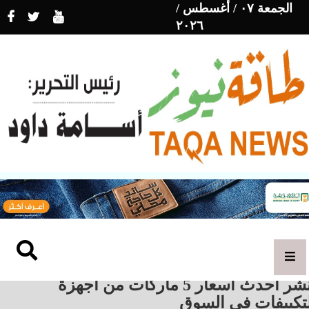
الجمعة ٠٧ / أغسطس /
٢٠٢٦
ننشر أحدث أسعار 5 ماركات من أجهزة
لتكييفات في السوق