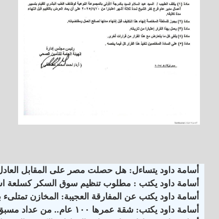
أسامة داود يتساءل: هل حصلت مصر على المقابل العادل ن
أسامة داود يكتب : مطلوب تنظيم سوق السكر كسلعة استر
أسامة داود يكتب عن المفارقة العجيبة: المخازن تمتلىء بالسكر المصري .. والواردات مستمرة ؟! ( 5 )
أسامة داود يكتب: شقة عمرها ١٠٠ عام.. من عداد مسبق الدفع إلى كودي بأعلى شريحة