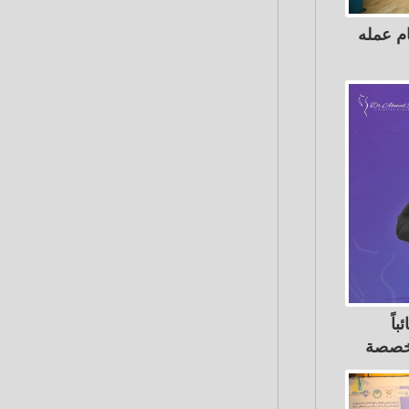
م عمله
اً
تخصصة