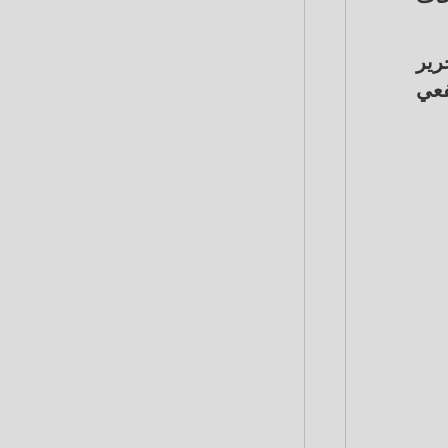
رير
فعي