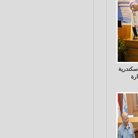
سكندرية
رة