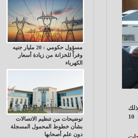
مسؤول حكومي : 20 مليار جنيه
وفراً للخزانة من زيادة أسعار
الكهرباء
تأمين الصحي قرار إداريا يحمل رقم 655 لسنة 2025 ، وذلك
بتكليف الدكتور السيد عبدالسلام مديرا لفرع التأمين الصحي بكفرالشيخ لمدة ثلاثة أشهر اعتبار من 10
توضيحات من تنظيم الاتصالات
بشأن خطوط المحمول المسجلة
دون علم أصحابها
حات