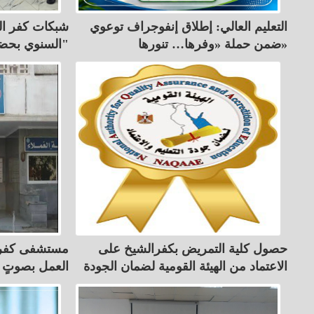
التعليم العالي: إطلاق إنفوجراف توعوي
شبكات كفر الش
ضمن حملة «وفرها… تنورها»
السنوي بحضور قيادات "كهرباء الدلتا"
حصول كلية التمريض بكفرالشيخ على
مستشفى كفر ا
الاعتماد من الهيئة القومية لضمان الجودة
العمل بصوتٍ 