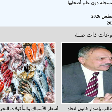
سجلة دون علم أصحابها
عات ذات صلة
الب بإصدار قانون اتحاد
أسعار الأسماك والمأكولات البحر