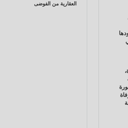
العقارية من الفوضى
دها
ي
،
ورة
فاة
ة