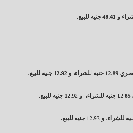
يه للبيع.
.