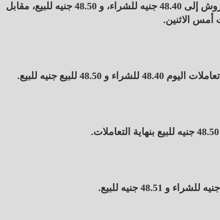
ارتفع سعر الدولار في البنك المركزي المصري 9 قروش إلى 48.40 جنيه للشراء، و 48.50 جنيه للبيع، مقابل
48. للبيع جنيه للبيع.