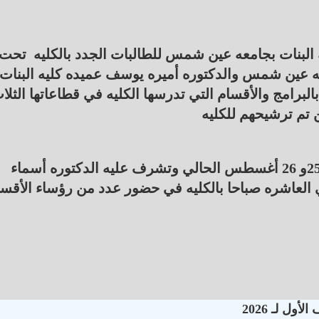
ه البنات بجامعه عين شمس للطالبات الجدد بالكليه تحت
عه عين شمس والدكتوره أميره يوسف عميده كليه البنات
بالبرامج والأقسام التي تدرسها الكليه في قطاعاتها الثلا
ن تم ترشيحهم للكليه
ويعقد الملتقي علي مدي يومي غد الاثنين والثلاثاء 25و 26 أغسطس الحالي وتشرف عليه الدكتوره أسماء
ي العاشره صباحا بالكليه في حضور عدد من رؤساء الأقس