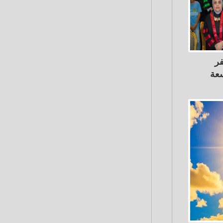
فر
سعة