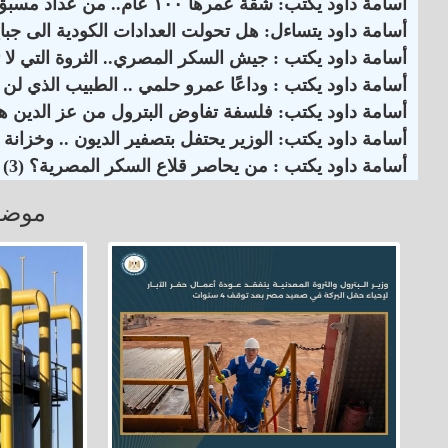
أسامة داود يكتب: شقة عمرها ١٠٠ عام.. من عداد مسبق الدفع إلى كودي بأعلى شريحة
أسامة داود يتساءل: هل تحولت العدادات الكودية الى جباية 30 مليار جنيه من جيوب المواط
أسامة داود يكتب : جيش السكر المصري.. الثروة التي لا تظ
أسامة داود يكتب : وداعًا عمرو حلمي .. الطبيب الذي لن 
أسامة داود يكتب: فلسفة تفاوض البترول من عز الدين هل
أسامة داود يكتب: الوزير يحتفل بتصفير الديون .. وخزانة ال
أسامة داود يكتب : من يحاصر قلاع السكر المصرية؟ (3)
موضو