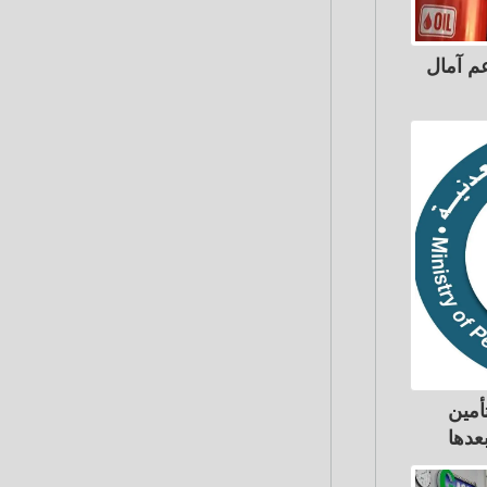
عم آمال
أمين
بعدها