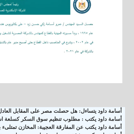
أسامة داود يتساءل: هل حصلت مصر على المقابل العادل ن
أسامة داود يكتب : مطلوب تنظيم سوق السكر كسلعة استر
أسامة داود يكتب عن المفارقة العجيبة: المخازن تمتلىء بالسكر المصري .. والواردات مستمرة ؟! ( 5 )