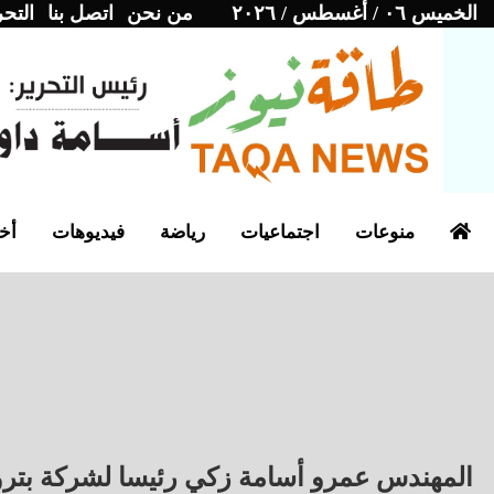
الخميس ٠٦ / أغسطس / ٢٠٢٦
من نحن
اتصل بنا
التحر
منوعات
اجتماعيات
رياضة
فيديوهات
أخب
المهندس عمرو أسامة زكي رئيسا لشركة بتر