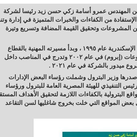
عيين المهندس عمرو أسامة زكي حسن زيد رئيسا لشركة
ستفادة من الكفاءات والخبرات المتميزة في إدارة وتنف
ة من المشروعات وتحقيق القيمة المضافة وتسريع وتيرة
وقد حصل زكي على بكالوريوس هندسة من جامعة الإسكندرية عام ١٩٩٥ ، وبدأ مسيرته المهنية بالقطاع
كمهندس بالشركة المصرية لتشغيل وصيانة المشروعات (إبروم) في عام ٢٠٠٢ وتدرج في المناصب داخل
ميدور بالشركة في عام ۲۰۲۱ .
 أصدرها وزير البترول وشملت رؤساء البعض الإدارات
رئيس التنفيذي للهيئة المصرية العامة للبترول ورؤساء
 البترولية بالكفاءات اللازمة لتحقيق الأهداف المستقب
 بعض المواقع التي خلت بخروج شاغليها لسن التقاعد