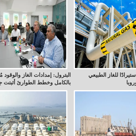
استيرادًا للغاز الطبيعي
البترول: إمدادات الغاز والوقود مُؤَ
وبا
بالكامل وخطط الطوارئ أثبتت جا