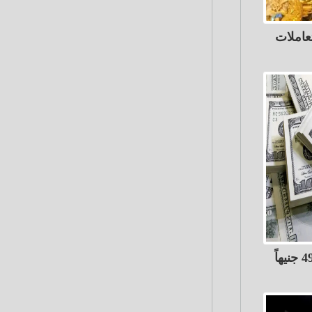
عاملات
الدولار ينخفض 68 قرشًاً إلى 49.82 جنيهاً