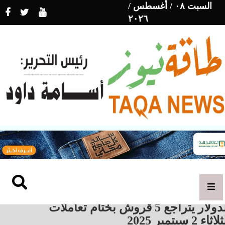
السبت ٠٨ / أغسطس /
٢٠٢٦
الدولار يتراجع 5 قروش بختام تعاملات
اثاء 2 سبتمبر 2025