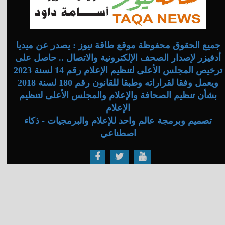
جميع الحقوق محفوظة موقع طاقة نيوز : يصدر عن ميديا
أدفيزر لإصدار الصحف الإلكترونية والاتصال .. حاصل على
ترخيص المجلس الأعلى لتنظيم الإعلام رقم 14 لسنة 2023
ويعمل وفقا لقراراته وطبقا للقانون رقم 180 لسنة 2018
بشأن تنظيم الصحافة والإعلام والمجلس الأعلى لتنظيم
الإعلام
تصميم وبرمجة عالم واحد للإعلام والبرمجيات - ذكاء
اصطناعي