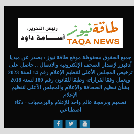
جميع الحقوق محفوظة موقع طاقة نيوز : يصدر عن ميديا
أدفيزر لإصدار الصحف الإلكترونية والاتصال .. حاصل على
ترخيص المجلس الأعلى لتنظيم الإعلام رقم 14 لسنة 2023
ويعمل وفقا لقراراته وطبقا للقانون رقم 180 لسنة 2018
بشأن تنظيم الصحافة والإعلام والمجلس الأعلى لتنظيم
الإعلام
تصميم وبرمجة عالم واحد للإعلام والبرمجيات - ذكاء
اصطناعي