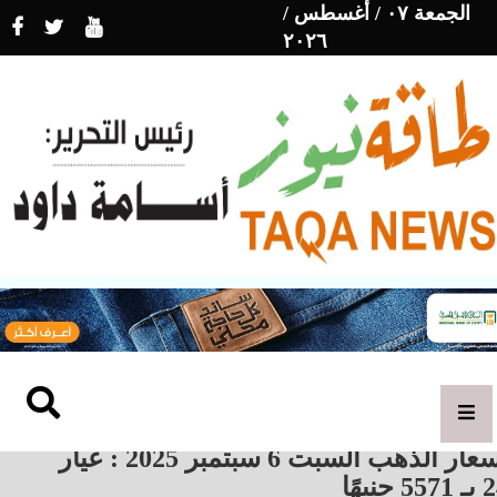
الجمعة ٠٧ / أغسطس /
٢٠٢٦
أسعار الذهب السبت 6 سبتمبر 2025 : عيار
55 جنيهًا