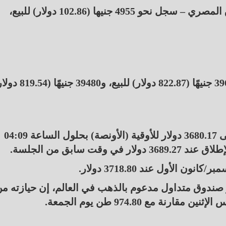
سعر الذهب اليوم عيار 21 – الأكثر تداولًا في السوق المصري – سجل نحو 4955 جنيها (102.86 دولار) للبيع،
سجل سعر الجنيه الذهب في مصر اليوم حوالي 39640 جنيهًا (822.87 دولار) للبيع، و0
وارتفع سعر الذهب في المعاملات الفورية 0.1% إلى 3680.17 دولار للأوقية (الأونصة) بحلول الساعة 04:09
سابق من الجلسة.
الأول عند 3718.80 دولار.
صندوق متداول مدعوم بالذهب في العالم، إن حيازته م