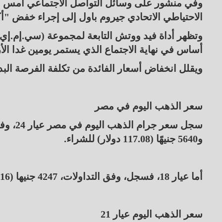
وفي منشور على وسائل التواصل الاجتماعي أمس ال
الاحتياطي الاتحادي جيروم باول إلى إجراء خفض "أكب
أساس في نهاية الاجتماع الذي يستمر يومين غدا الأربعاء،
ويقلل انخفاض أسعار الفائدة من تكلفة الفرصة البديل
سعر الذهب اليوم في مصر
و5640 جنيهًا (117.08 دولار) للشراء.
أما عيار 18، فسجل، وفق التداولات، 4247 جنيها (88.16 دولار) للبيع، و4230 جنيهًا (87.81 دولار) للشراء.
سعر الذهب اليوم عيار 21