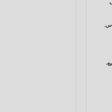
س
ها (117.56 دولار) للبيع،