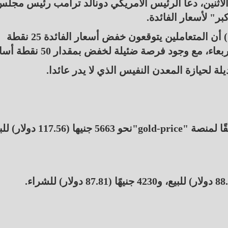
اثنين، دعا الرئيس الأمريكي دونالد ترامب رئيس مجل
ر" لأسعار الفائدة.
وتظهر أداة فيد ووتش التابعة لمجموعة (سي.إم.إي) أن المتعاملين يتوقعون خفض أسعار الفائدة 25 نقطة
 مع وجود فرصة ضئيلة لخفض بمقدار 50 نقطة أساس.
ة لحيازة المعدن النفيس الذي لا يدر عائدا.
سجل سعر جرام الذهب اليوم في مصر عيار 24، وفقًا لمنصة "gold-price"نحو 5663 جني