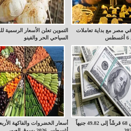
ي مصر مع بداية تعاملات
التموين تعلن الأسعار الرسمية لل
س
السياحي الحر والفينو
الدولار ينخفض 68 قرشًاً إلى 49.82 جنيهاً
أغسطس 2026 بسوق العبور