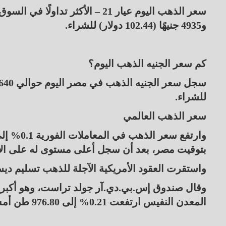
و4935 جنيهًا (102.44 دولار) للشراء.
كم سعر الجنيه الذهب اليوم؟
للشراء.
سعر الذهب العالمي
بتوقيت مصر، بعد أن سجل أعلى مستوى له على الإطلاق عند 3689.27 دولار في وقت 
واستقرت العقود الأمريكية الآجلة للذهب تسليم ديسمبر/كانون 
وقال صندوق إس.بي.دي.آر جولد تراست، وهو أكبر 
المعدن النفيس ارتفعت 0.21% إلى 976.80 طن أمس الإثنين مقارنة مع 974.80 طن يوم الجمعة.