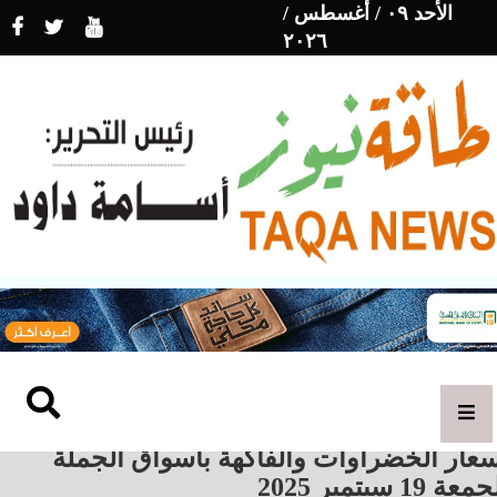
الأحد ٠٩ / أغسطس /
٢٠٢٦
عار الخضراوات والفاكهة بأسواق الجملة
عة 19 سبتمبر 2025