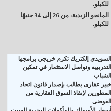
للكيلو.
المانجو الزبدية: من 26 إلى 34 جنيهًا
للكيلو.
لسويدي إلكتريك تكرم خريجي برامجها
لتدريبية وتواصل الاستثمار في تمكين
لشباب
بير عقارى يطالب بإصدار قانون اتحاد
لمطورين لإنقاذ السوق العقارية من
لفوضى
سعار الأسماك والمأكولات البحرية السبت