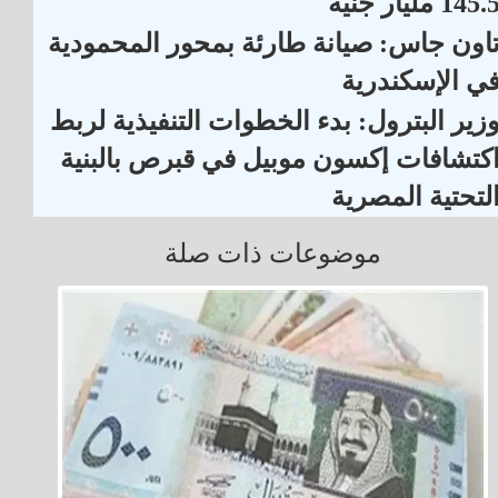
145. مليار جنيه
اون جاس: صيانة طارئة بمحور المحمودية
ي الإسكندرية
زير البترول: بدء الخطوات التنفيذية لربط
كتشافات إكسون موبيل في قبرص بالبنية
لتحتية المصرية
موضوعات ذات صلة