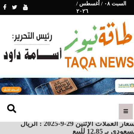
السبت ٠٨ / أغسطس /
٢٠٢٦
أسعار العملات الإثنين 29-9-2025 : الريال
عودي بـ 12.85 للبيع