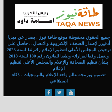
جميع الحقوق محفوظة موقع طاقة نيوز : يصدر عن ميديا
أدفيزر لإصدار الصحف الإلكترونية والاتصال .. حاصل على
ترخيص المجلس الأعلى لتنظيم الإعلام رقم 14 لسنة 2023
ويعمل وفقا لقراراته وطبقا للقانون رقم 180 لسنة 2018
بشأن تنظيم الصحافة والإعلام والمجلس الأعلى لتنظيم
الإعلام
تصميم وبرمجة عالم واحد للإعلام والبرمجيات - ذكاء
اصطناعي