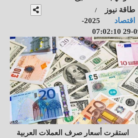
طاقة نيوز
/
اقتصاد
2025-
09-29 07
استقرت أسعار صرف العملات العربية