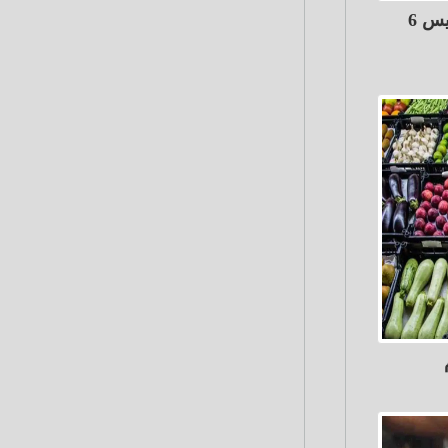
البورصة تربح 11 مليار جنيه الخميس 6