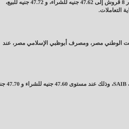
وفي البنك التجاري الدولي CIB انخفض سعر الدولار 8 قروش إلى 47.62 جنيه للشراء، و 47.72 جنيه للبيع،
ويت الوطني مصر، ومصرف أبوظبي الإسلامي مصر، عند
وسجل أقل سعر للدولار في المصرف المتحد، وبنك SAIB، وذلك