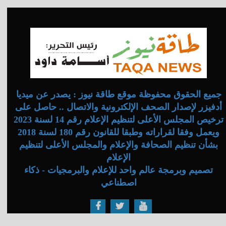
جميع الحقوق محفوظة موقع طاقة نيوز : يصدر عن ميديا
أدفيزر لإصدار الصحف الإلكترونية والاتصال .. حاصل على
ترخيص المجلس الأعلى لتنظيم الإعلام رقم 14 لسنة 2023
ويعمل وفقا لقراراته وطبقا للقانون رقم 180 لسنة 2018
بشأن تنظيم الصحافة والإعلام والمجلس الأعلى لتنظيم
الإعلام
تصميم وبرمجة عالم واحد للإعلام والبرمجيات - ذكاء
اصطناعي