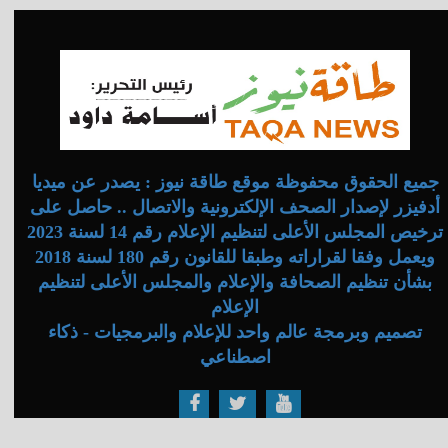
جميع الحقوق محفوظة موقع طاقة نيوز : يصدر عن ميديا
أدفيزر لإصدار الصحف الإلكترونية والاتصال .. حاصل على
ترخيص المجلس الأعلى لتنظيم الإعلام رقم 14 لسنة 2023
ويعمل وفقا لقراراته وطبقا للقانون رقم 180 لسنة 2018
بشأن تنظيم الصحافة والإعلام والمجلس الأعلى لتنظيم
الإعلام
تصميم وبرمجة عالم واحد للإعلام والبرمجيات - ذكاء
اصطناعي