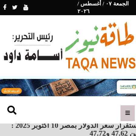
الجمعة ٠٧ / أغسطس /
٢٠٢٦
استقرار سعر الدولار بمصر 10 أكتوبر 2025 :
47.6 و47.72