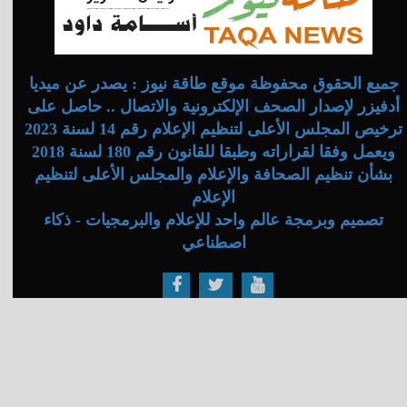
جميع الحقوق محفوظة موقع طاقة نيوز : يصدر عن ميديا
أدفيزر لإصدار الصحف الإلكترونية والاتصال .. حاصل على
ترخيص المجلس الأعلى لتنظيم الإعلام رقم 14 لسنة 2023
ويعمل وفقا لقراراته وطبقا للقانون رقم 180 لسنة 2018
بشأن تنظيم الصحافة والإعلام والمجلس الأعلى لتنظيم
الإعلام
تصميم وبرمجة عالم واحد للإعلام والبرمجيات - ذكاء
اصطناعي