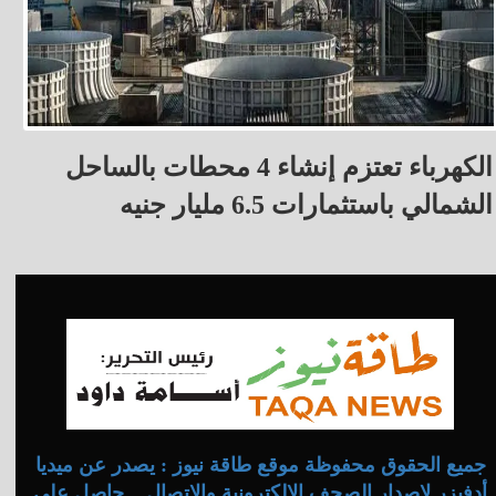
الكهرباء تعتزم إنشاء 4 محطات بالساحل
الشمالي باستثمارات 6.5 مليار جنيه
جميع الحقوق محفوظة موقع طاقة نيوز : يصدر عن ميديا
أدفيزر لإصدار الصحف الإلكترونية والاتصال .. حاصل على