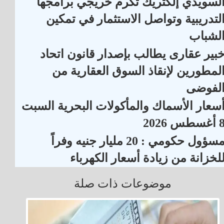
لسويدي إلكتريك تكرم خريجي برامجها
لتدريبية وتواصل الاستثمار في تمكين
لشباب
بير عقارى يطالب بإصدار قانون اتحاد
لمطورين لإنقاذ السوق العقارية من
لفوضى
سعار الأسماك والمأكولات البحرية السبت
أغسطس 2026
مسؤول حكومي : 20 مليار جنيه وفراً
لخزانة من زيادة أسعار الكهرباء
موضوعات ذات صلة