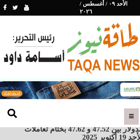
الأحد ٠٩ / أغسطس /
٢٠٢٦
الدولار بين 47.52 و 47.62 بختام تعاملات
د 19 أكتوبر 2025