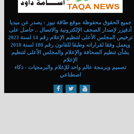
جميع الحقوق محفوظة موقع طاقة نيوز : يصدر عن ميديا
أدفيزر لإصدار الصحف الإلكترونية والاتصال .. حاصل على
ترخيص المجلس الأعلى لتنظيم الإعلام رقم 14 لسنة 2023
ويعمل وفقا لقراراته وطبقا للقانون رقم 180 لسنة 2018
بشأن تنظيم الصحافة والإعلام والمجلس الأعلى لتنظيم
الإعلام
تصميم وبرمجة عالم واحد للإعلام والبرمجيات - ذكاء
اصطناعي