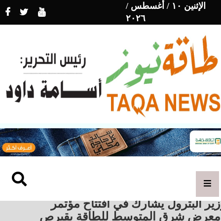
الإثنين ١٠ / أغسطس /
٢٠٢٦
ير البترول يشارك في افتتاح مؤتمر
معرض شرق المتوسط للطاقة بقبرص