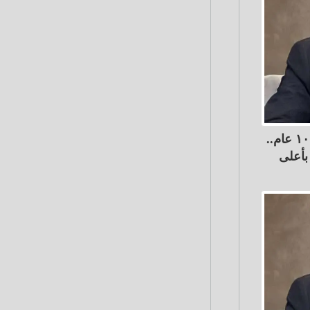
أسامة داود يكتب: شقة عمرها ١٠٠ عام..
بأعلى