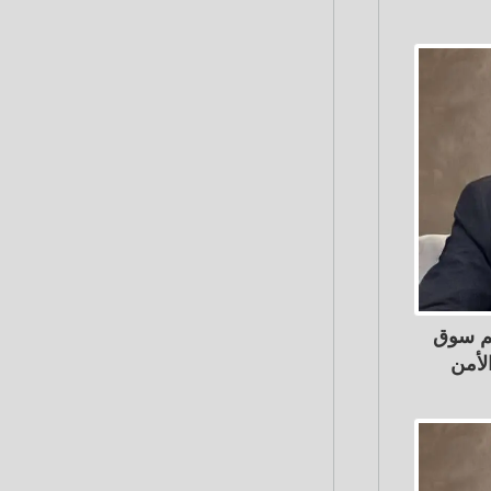
يم سوق
لأمن