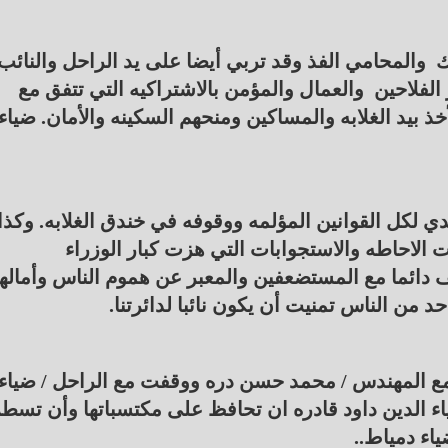
 والمحامي الفذ وقد تربي أيضا على يد الراحل والنائب
 الفلاحين والعمال والمؤمن بالاشتراكيه التي تتفق مع
أخذ بيد الغلابه والمساكين ومنحهم السكينه والأمان. ضياء
لسي 15 و20 من خلال التصدي لكل القوانين المؤلمه ووقوفه في خندق الغلابه. وكذا
الاحاطه والاستجوابات التي هزت كبار الوزراء
 دائما مع المستضعفين والمعبر عن هموم الناس وأمالهم
حد من الناس تمنيت أن يكون نائبا لدائرتنا.
مع المهندس / محمد حسن دره ووقفت مع الراحل / ضياء
ي مجلس ١٥ و٢٠ الي جوار ضياء الدين داود قادره ان تحافظ على مكتسباتها وأن تسط
ء دمياط..