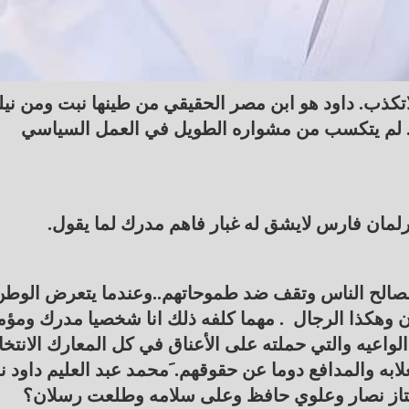
تكذب. داود هو ابن مصر الحقيقي من طينها نبت ومن نيله
. لم يتكسب من مشواره الطويل في العمل السياسي
لمان فارس لايشق له غبار فاهم مدرك لما يقول.
وق مصالح الناس وتقف ضد طموحاتهم..وعندما يتعرض الوط
 وهكذا الرجال . مهما كلفه ذلك انا شخصيا مدرك ومؤ
اعيه والتي حملته على الأعناق في كل المعارك الانتخاب
ه والمدافع دوما عن حقوقهم. َمحمد عبد العليم داود ن
 ممتاز نصار وعلوي حافظ وعلى سلامه وطلعت رسلان؟