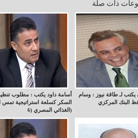
عات ذات صلة
تب لـ طاقة نيوز : ‏وسام
أسامة داود يكتب : مطلوب تنظ
فظ البنك المركزي
السكر كسلعة استراتيجية تمس ا
الغذائي المصري (6)