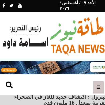
الأحد ٠٩ / أغسطس /
٢٠٢٦
بترول : اكتشاف جديد للغاز في الصحراء
غربية بمعدل 16 مليون قدم