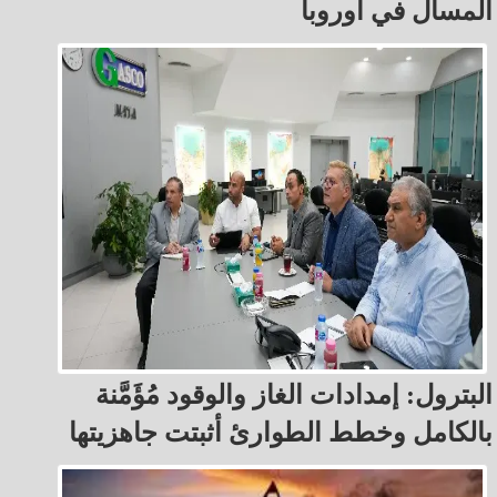
المسال في أوروبا
البترول: إمدادات الغاز والوقود مُؤَمَّنة
بالكامل وخطط الطوارئ أثبتت جاهزيتها