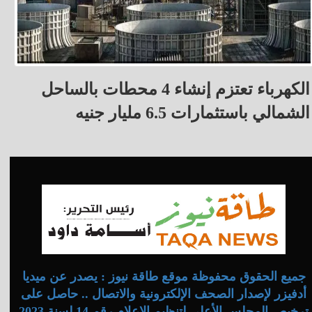
الكهرباء تعتزم إنشاء 4 محطات بالساحل
الشمالي باستثمارات 6.5 مليار جنيه
جميع الحقوق محفوظة موقع طاقة نيوز : يصدر عن ميديا
أدفيزر لإصدار الصحف الإلكترونية والاتصال .. حاصل على
ترخيص المجلس الأعلى لتنظيم الإعلام رقم 14 لسنة 2023