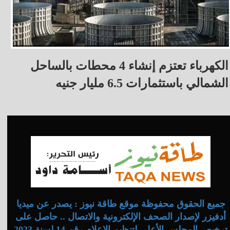
الكهرباء تعتزم إنشاء 4 محطات بالساحل
الشمالي باستثمارات 6.5 مليار جنيه
جميع الحقوق محفوظة موقع طاقة نيوز : يصدر عن ميديا
أدفيزر لإصدار الصحف الإلكترونية والاتصال .. حاصل على
ترخيص المجلس الأعلى لتنظيم الإعلام رقم 14 لسنة 2023