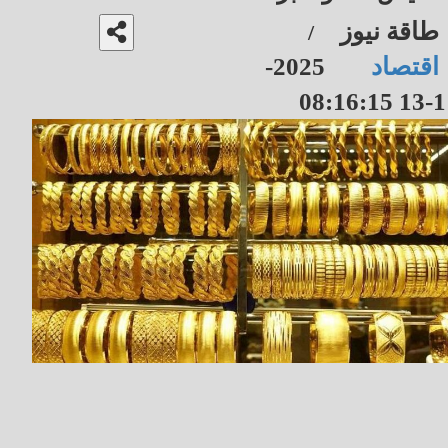
طاقة نيوز
/
اقتصاد
2025-
11-13 08