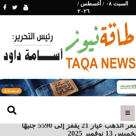
السبت ٠٨ / أغسطس /
٢٠٢٦
سعر الذهب عيار 21 يقفز إلى 5590 جنيهًا
ميس 13 نوفمبر 2025