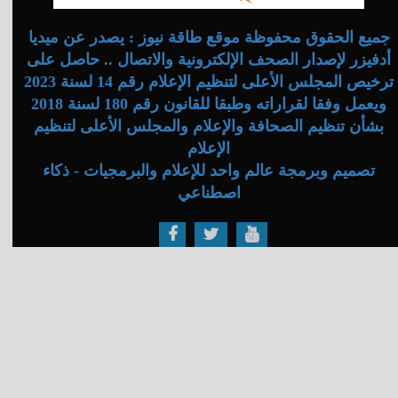
جميع الحقوق محفوظة موقع طاقة نيوز : يصدر عن ميديا
أدفيزر لإصدار الصحف الإلكترونية والاتصال .. حاصل على
ترخيص المجلس الأعلى لتنظيم الإعلام رقم 14 لسنة 2023
ويعمل وفقا لقراراته وطبقا للقانون رقم 180 لسنة 2018
بشأن تنظيم الصحافة والإعلام والمجلس الأعلى لتنظيم
الإعلام
تصميم وبرمجة عالم واحد للإعلام والبرمجيات - ذكاء
اصطناعي