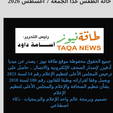
حالة الطقس غدًا الجمعة 7 أغسطس 2026
جميع الحقوق محفوظة موقع طاقة نيوز : يصدر عن ميديا
أدفيزر لإصدار الصحف الإلكترونية والاتصال .. حاصل على
ترخيص المجلس الأعلى لتنظيم الإعلام رقم 14 لسنة 2023
ويعمل وفقا لقراراته وطبقا للقانون رقم 180 لسنة 2018
بشأن تنظيم الصحافة والإعلام والمجلس الأعلى لتنظيم
الإعلام
تصميم وبرمجة عالم واحد للإعلام والبرمجيات - ذكاء
اصطناعي