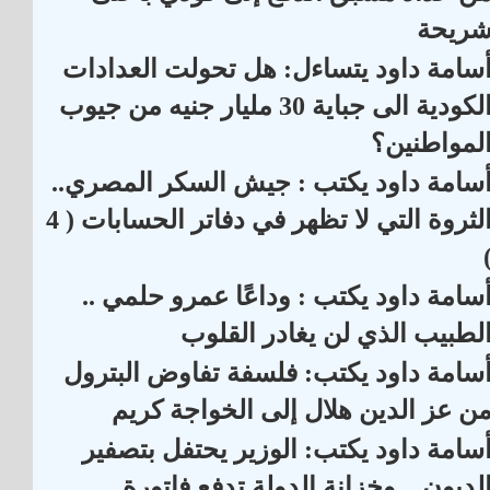
ريحة
سامة داود يتساءل: هل تحولت العدادات
الكودية الى جباية 30 مليار جنيه من جيوب
لمواطنين؟
سامة داود يكتب : جيش السكر المصري..
الثروة التي لا تظهر في دفاتر الحسابات ( 4
سامة داود يكتب : وداعًا عمرو حلمي ..
لطبيب الذي لن يغادر القلوب
سامة داود يكتب: فلسفة تفاوض البترول
ن عز الدين هلال إلى الخواجة كريم
سامة داود يكتب: الوزير يحتفل بتصفير
لديون .. وخزانة الدولة تدفع فاتورة