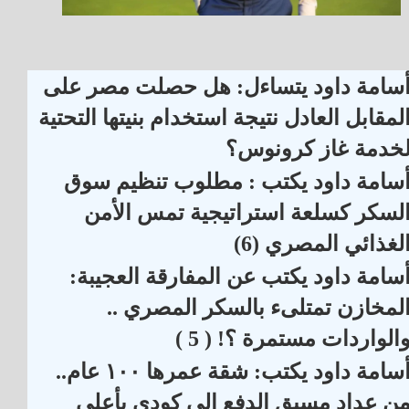
سامة داود يتساءل: هل حصلت مصر على
لمقابل العادل نتيجة استخدام بنيتها التحتية
خدمة غاز كرونوس؟
سامة داود يكتب : مطلوب تنظيم سوق
لسكر كسلعة استراتيجية تمس الأمن
لغذائي المصري (6)
سامة داود يكتب عن المفارقة العجيبة:
لمخازن تمتلىء بالسكر المصري ..
الواردات مستمرة ؟! ( 5 )
أسامة داود يكتب: شقة عمرها ١٠٠ عام..
ن عداد مسبق الدفع إلى كودي بأعلى