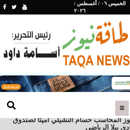
الخميس ٠٦ / أغسطس /
٢٠٢٦
ز المحاسب حسام النشيلي أمينًا لصندوق
دي بيلا الرياضي